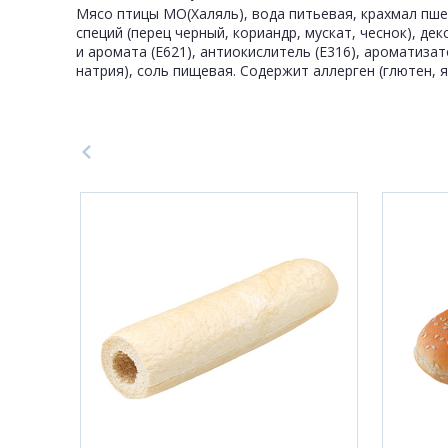
Мясо птицы МО(Халяль), вода питьевая, крахмал пшени
специй (перец черный, кориандр, мускат, чеснок), дек
и аромата (Е621), антиокислитель (Е316), ароматизат
натрия), соль пищевая. Содержит аллерген (глютен, 