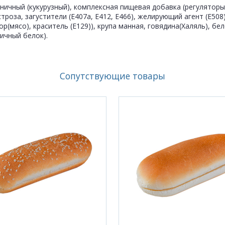
чный (кукурузный), комплексная пищевая добавка (регуляторы кис
строза, загустители (Е407а, Е412, Е466), желирующий агент (Е50
ор(мясо), краситель (Е129)), крупа манная, говядина(Халяль), б
яичный белок).
Сопутствующие товары