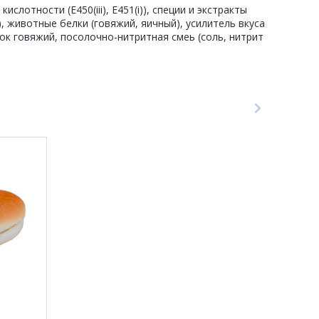
лотности (Е450(iii), Е451(i)), специи и экстракты
8), животные белки (говяжий, яичный), усилитель вкуса
елок говяжий, посолочно-нитритная смеь (соль, нитрит