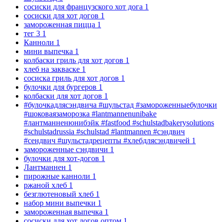
сосиски для французского хот дога
1
сосиски для хот догов
1
замороженная пицца
1
тег 3
1
Канноли
1
мини выпечка
1
колбаски гриль для хот догов
1
хлеб на закваске
1
сосиска гриль для хот догов
1
булочки для бургеров
1
колбаски для хот догов
1
#булочкадлясэндвича #шульстад #замороженныебулочки
#шоковаязаморозка #lantmannenunibake
#лантманненюнибэйк #fastfood #schulstadbakerysolutions
#schulstadrussia #schulstad #lantmannen #сэндвич
#сендвич #шульстадрецепты #хлебдлясэндвичей
1
замороженные сэндвичи
1
булочки для хот-догов
1
Лантманнен
1
пирожные канноли
1
ржаной хлеб
1
безглютеновый хлеб
1
набор мини выпечки
1
замороженная выпечка
1
сосиски для хот догов оптом
1