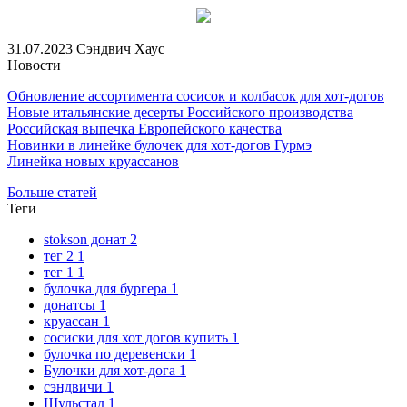
31.07.2023
Сэндвич Хаус
Новости
Обновление ассортимента сосисок и колбасок для хот-догов
Новые итальянские десерты Российского производства
Российская выпечка Европейского качества
Новинки в линейке булочек для хот-догов Гурмэ
Линейка новых круассанов
Больше статей
Теги
stokson донат
2
тег 2
1
тег 1
1
булочка для бургера
1
донатсы
1
круассан
1
сосиски для хот догов купить
1
булочка по деревенски
1
Булочки для хот-дога
1
сэндвичи
1
Шульстад
1