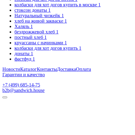
колбаски для хот догов купить в москве
1
стоксон донаты
1
Натуральный чизкейк
1
хлеб на живой закваске
1
Халяль
1
бездрожжевой хлеб
1
постный хлеб
1
круассаны с начинками
1
колбаски для хот догов купить
1
донаты
1
фастфуд
1
Новости
Каталог
Контакты
Доставка
Оплата
Гарантии и качество
+7 (499) 685-14-75
b2b@sandwich.house