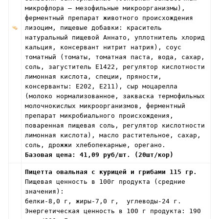
микрофлора – мезофильные микроорганизмы),
ферментный препарат животного происхождения
лизоцим, пищевые добавки: краситель
натуральный пищевой Аннато, уплотнитель хлорид
кальция, консервант нитрит натрия), соус
томатный (томаты, томатная паста, вода, сахар,
соль, загуститель Е1422, регулятор кислотности
лимонная кислота, специи, пряности,
консерванты: Е202, Е211), сыр моцарелла
(молоко нормализованное, закваска термофильных
молочнокислых микроорганизмов, ферментный
препарат микробиального происхождения,
поваренная пищевая соль, регулятор кислотности
лимонная кислота), масло растительное, сахар,
соль, дрожжи хлебопекарные, орегано.
Базовая цена: 41,09 руб/шт. (20шт/кор)
Пицетта овальная с курицей и грибами 115 гр.
Пищевая ценность в 100г продукта (средние
значения):
белки-8,0 г, жиры-7,0 г, углеводы-24 г.
Энергетическая ценность в 100 г продукта: 190