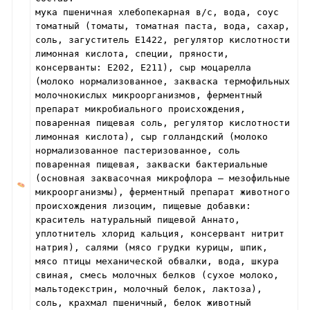
мука пшеничная хлебопекарная в/с, вода, соус
томатный (томаты, томатная паста, вода, сахар,
соль, загуститель Е1422, регулятор кислотности
лимонная кислота, специи, пряности,
консерванты: Е202, Е211), сыр моцарелла
(молоко нормализованное, закваска термофильных
молочнокислых микроорганизмов, ферментный
препарат микробиального происхождения,
поваренная пищевая соль, регулятор кислотности
лимонная кислота), сыр голландский (молоко
нормализованное пастеризованное, соль
поваренная пищевая, закваски бактериальные
(основная заквасочная микрофлора – мезофильные
микроорганизмы), ферментный препарат животного
происхождения лизоцим, пищевые добавки:
краситель натуральный пищевой Аннато,
уплотнитель хлорид кальция, консервант нитрит
натрия), салями (мясо грудки курицы, шпик,
мясо птицы механической обвалки, вода, шкура
свиная, смесь молочных белков (сухое молоко,
мальтодекстрин, молочный белок, лактоза),
соль, крахмал пшеничный, белок животный