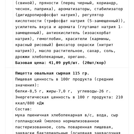
(свиной), пряности (перец черный, кориандр,
чеснок, паприка), ароматизаторы, стабилизатор
(дигидропирофосфат натрия), регулятор
кислотности (трифосфат натрия (5-замещенный)),
усилитель вкуса и аромата (глутамат натрия 1-
замещенный), антиокислитель (изоаскорбат
натрия), гемоглобин, красители (кармины,
красный рисовый) фиксатор окраски (нитрит
натрия)), масло растительное, сахар, соль,
дрожжи хлебопекарные, орегано.
Базовая цена: 41,09 руб/шт. (20шт/кор)
Пицетта овальная сырная 115 гр.
Пищевая ценность в 100г продукта (средние
значения):
белки-8,5 г, жиры-7,0 г, углеводы-26 г.
Энергетическая ценность в 100 г продукта: 210
ккал/880 кДж
Состав:
мука пшеничная хлебопекарная в/с, вода, сыр
голландский (молоко нормализованное
пастеризованное, соль поваренная пищевая,
закваски бактериальные (основная заквасочная