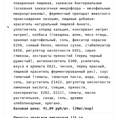
поваренная пищевая, закваски бактериальные
(основная заквасочная микрофлора – мезофильные
микроорганизмы), ферментный препарат животного
происхождения лизоцим, пищевые добавки:
краситель натуральный пищевой Аннато,
уплотнитель хлорид кальция, консервант нитрит
натрия), колбаса (говядина, шпик, мясо птицы,
крахмал картофельный, соль, фиксатор окраски
Е250, соевый белок, молоко сухое, стабилизатор
Е450, регулятор кислотности Е451, сироп
глюкозы, экстракты пряностей (перец черный
душистый), антиокислитель Е300, усилитель
вкуса и аромата Е621, чеснок, перец красный,
пищевой краситель ферментированный рис), соус
томатный (томаты, томатная паста, вода, сахар,
соль, загуститель Е1422, регулятор кислотности
лимонная кислота, специи, пряности,
консерванты: Е202, Е211), томаты, масло
растительное, сахар, соль, дрожжи
хлебопекарные, орегано.
Базовая цена: 41,09 руб/шт. (20шт/кор)
Пицетта овальная пикантная 115 гр