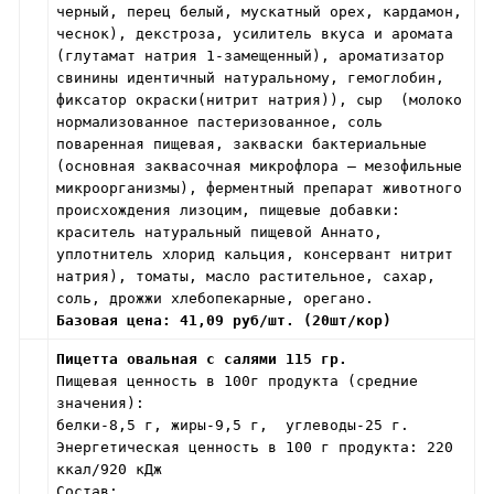
черный, перец белый, мускатный орех, кардамон,
чеснок), декстроза, усилитель вкуса и аромата
(глутамат натрия 1-замещенный), ароматизатор
свинины идентичный натуральному, гемоглобин,
фиксатор окраски(нитрит натрия)), сыр (молоко
нормализованное пастеризованное, соль
поваренная пищевая, закваски бактериальные
(основная заквасочная микрофлора – мезофильные
микроорганизмы), ферментный препарат животного
происхождения лизоцим, пищевые добавки:
краситель натуральный пищевой Аннато,
уплотнитель хлорид кальция, консервант нитрит
натрия), томаты, масло растительное, сахар,
соль, дрожжи хлебопекарные, орегано.
Базовая цена: 41,09 руб/шт. (20шт/кор)
Пицетта овальная с салями 115 гр.
Пищевая ценность в 100г продукта (средние
значения):
белки-8,5 г, жиры-9,5 г, углеводы-25 г.
Энергетическая ценность в 100 г продукта: 220
ккал/920 кДж
Состав: