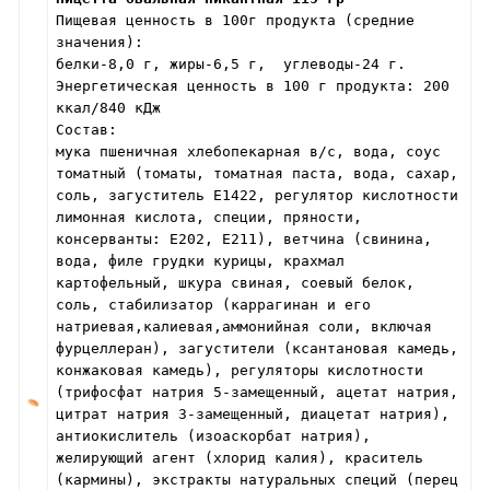
Пищевая ценность в 100г продукта (средние
значения):
белки-8,0 г, жиры-6,5 г, углеводы-24 г.
Энергетическая ценность в 100 г продукта: 200
ккал/840 кДж
Состав:
мука пшеничная хлебопекарная в/с, вода, соус
томатный (томаты, томатная паста, вода, сахар,
соль, загуститель Е1422, регулятор кислотности
лимонная кислота, специи, пряности,
консерванты: Е202, Е211), ветчина (свинина,
вода, филе грудки курицы, крахмал
картофельный, шкура свиная, соевый белок,
соль, стабилизатор (каррагинан и его
натриевая,калиевая,аммонийная соли, включая
фурцеллеран), загустители (ксантановая камедь,
конжаковая камедь), регуляторы кислотности
(трифосфат натрия 5-замещенный, ацетат натрия,
цитрат натрия 3-замещенный, диацетат натрия),
антиокислитель (изоаскорбат натрия),
желирующий агент (хлорид калия), краситель
(кармины), экстракты натуральных специй (перец