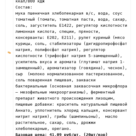
ккал/800 кДж
Состав:
мука пшеничная хлебопекарная в/с, вода, соус
томатный (томаты, томатная паста, вода, сахар,
соль, загуститель Е1422, регулятор кислотности
лимонная кислота, специи, пряности,
консерванты: Е202, Е211), рулет куриный (мясо
курицы, соль, стабилизаторы (дигидропирофосфат
натрия, полифосфат натрия), регулятор
кислотности (трифосфат натрия 5-замещенный),
усилитель вкуса и аромата (глутамат натрия 1-
замещенный), ароматизатор (говядина), чеснок),
сыр (молоко нормализованное пастеризованное,
соль поваренная пищевая, закваски
бактериальные (основная заквасочная микрофлора
– мезофильные микроорганизмы), ферментный
препарат животного происхождения лизоцим,
пищевые добавки: краситель натуральный пищевой
Аннато, уплотнитель хлорид кальция, консервант
нитрит натрия), грибы (шампиньоны), масло
растительное, сахар, соль, дрожжи
хлебопекарные, орегано.
Базовая цена: 41,09 руб/шт. (20шт/кор)