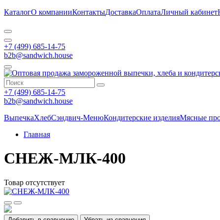
Каталог
О компании
Контакты
Доставка
Оплата
Личный кабинет
+7 (499) 685-14-75
b2b@sandwich.house
+7 (499) 685-14-75
b2b@sandwich.house
Выпечка
Хлеб
Сэндвич-Меню
Кондитерские изделия
Мясные пр
Главная
СНЕЖ-МЛК-400
Товар отсутствует
Добавить в сравнение
Убрать из сравнения