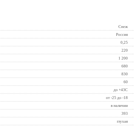
Снеж
Россия
0,25
220
1 200
680
830
60
до +43С
от -25 до -18
в наличии
393
глухая