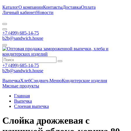
Каталог
О компании
Контакты
Доставка
Оплата
Личный кабинет
Новости
+7 (499) 685-14-75
b2b@sandwich.house
+7 (499) 685-14-75
b2b@sandwich.house
Выпечка
Хлеб
Сэндвич-Меню
Кондитерские изделия
Мясные продукты
Главная
Выпечка
Слоеная выпечка
Слойка дрожжевая с