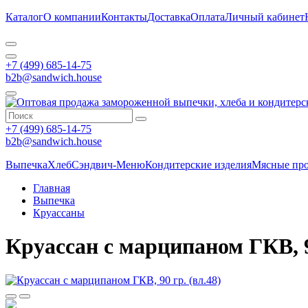
Каталог
О компании
Контакты
Доставка
Оплата
Личный кабинет
+7 (499) 685-14-75
b2b@sandwich.house
+7 (499) 685-14-75
b2b@sandwich.house
Выпечка
Хлеб
Сэндвич-Меню
Кондитерские изделия
Мясные пр
Главная
Выпечка
Круассаны
Круассан с марципаном ГКВ, 90