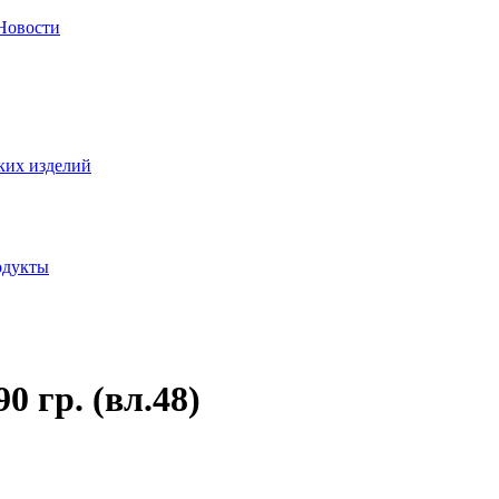
Новости
одукты
 гр. (вл.48)